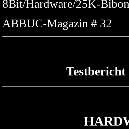
8Bit/Hardware/25K-Bibo
ABBUC-Magazin # 32
Testberic
HARDW