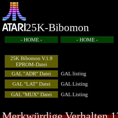
25K-Bibomon
- HOME -
- HOME -
25K Bibomon V.1.9
EPROM-Datei
GAL "ADR" Datei
GAL listing
GAL "LAT" Datei
GAL Listing
GAL "MUX" Datei
GAL Listing
Merkwürdige Verhalten